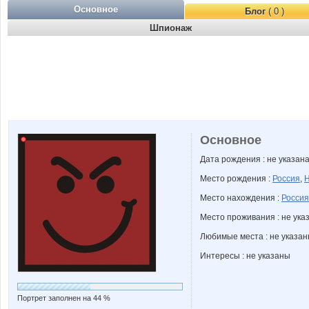
Основное
Блог
( 0 )
Шпионаж
Основное
Дата рождения : не указан
Место рождения :
Россия
,
Н
Место нахождения :
Россия
Место проживания : не ука
Любимые места : не указа
Интересы : не указаны
Портрет заполнен на 44 %