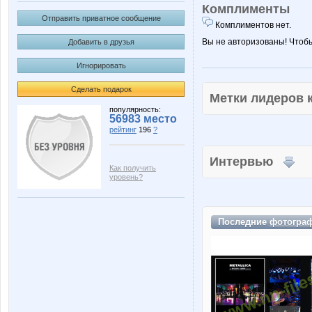
Комплименты
Отправить приватное сообщение
Комплиментов нет.
Вы не авторизованы! Чтоб
Добавить в друзья
Игнорировать
Сделать подарок
Метки лидеров
популярность:
56983 место
рейтинг
196
?
Интервью
Как получить
уровень?
Последние
фотогра